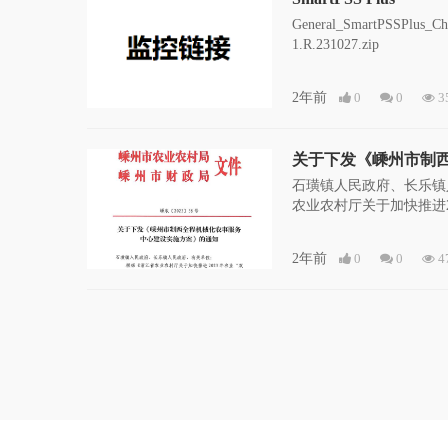
General_SmartPSSPlus_Ch
1.R.231027.zip
2年前
0
0
3
关于下发《嵊州市制
实施方案》的通知
石璜镇人民政府、长乐镇
农业农村厅关于加快推进2
知》(浙农计发〔2023]2
2年前
0
0
4