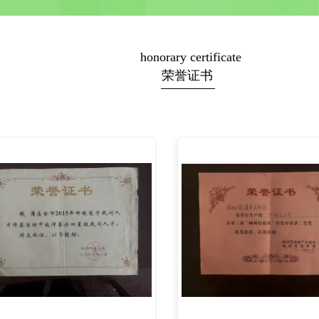
honorary certificate
荣誉证书  