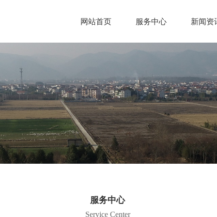
网站首页
服务中心
新闻资
服务中心
Service Center