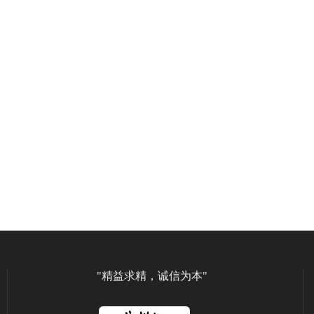
"精益求精，诚信为本"