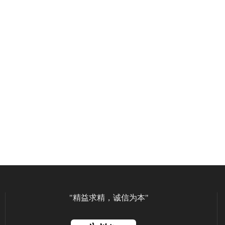
"精益求精，诚信为本"