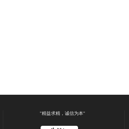
"精益求精，诚信为本"